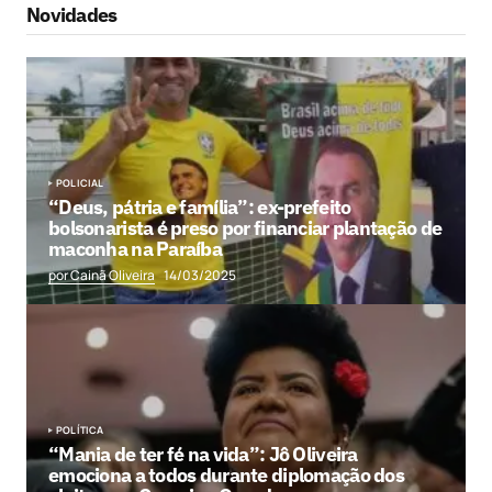
Novidades
POLICIAL
“Deus, pátria e família”: ex-prefeito
bolsonarista é preso por financiar plantação de
maconha na Paraíba
por Cainã Oliveira
14/03/2025
POLÍTICA
“Mania de ter fé na vida”: Jô Oliveira
emociona a todos durante diplomação dos