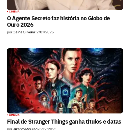
CINEMA
O Agente Secreto faz história no Globo de
Ouro 2026
por
Cainã Oliveira
12/01/2026
CINEMA
Final de Stranger Things ganha títulos e datas
por
Rikaryo Mourão
26/12/2025