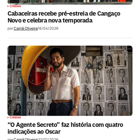
CINEMA
Cabaceiras recebe pré-estreia de Cangaço
Novo e celebra nova temporada
por
Cainã Oliveira
16/04/2026
CINEMA
“O Agente Secreto” faz história com quatro
indicações ao Oscar
por
Cainã Oliveira
22/01/2026