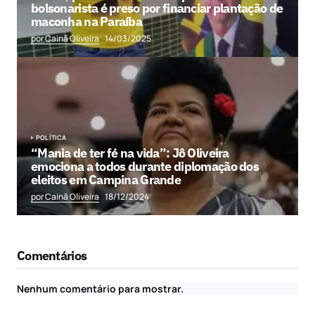
bolsonarista é preso por financiar plantação de
maconha na Paraíba
por Cainã Oliveira
14/03/2025
POLÍTICA
“Mania de ter fé na vida”: Jô Oliveira
emociona a todos durante diplomação dos
eleitos em Campina Grande
por Cainã Oliveira
18/12/2024
Comentários
Nenhum comentário para mostrar.