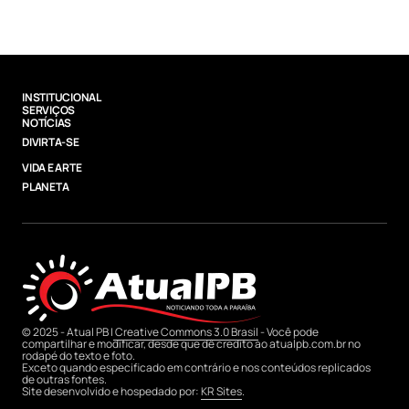
INSTITUCIONAL
SERVIÇOS
NOTÍCIAS
DIVIRTA-SE
VIDA E ARTE
PLANETA
© 2025 - Atual PB |
Creative Commons 3.0 Brasil
- Você pode
compartilhar e modificar, desde que dê credito ao atualpb.com.br no
rodapé do texto e foto.
Exceto quando especificado em contrário e nos conteúdos replicados
de outras fontes.
Site desenvolvido e hospedado por:
KR Sites
.