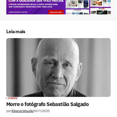
Seu e-mail
*
Salvar meus dados neste navegador para a
próxima vez que eu comentar.
Leia mais
Submit Comment
CINEMA
Morre o fotógrafo Sebastião Salgado
por
Rikaryo Mourão
16/11/2025