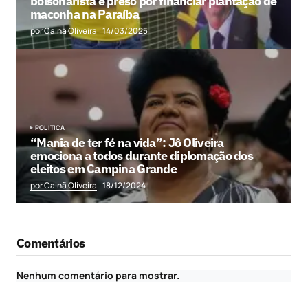
bolsonarista é preso por financiar plantação de
maconha na Paraíba
por Cainã Oliveira
14/03/2025
POLÍTICA
“Mania de ter fé na vida”: Jô Oliveira
emociona a todos durante diplomação dos
eleitos em Campina Grande
por Cainã Oliveira
18/12/2024
Comentários
Nenhum comentário para mostrar.