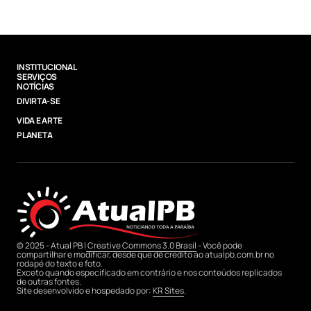
INSTITUCIONAL
SERVIÇOS
NOTÍCIAS
DIVIRTA-SE
VIDA E ARTE
PLANETA
© 2025 - Atual PB |
Creative Commons 3.0 Brasil
- Você pode
compartilhar e modificar, desde que dê credito ao atualpb.com.br no
rodapé do texto e foto.
Exceto quando especificado em contrário e nos conteúdos replicados
de outras fontes.
Site desenvolvido e hospedado por:
KR Sites
.