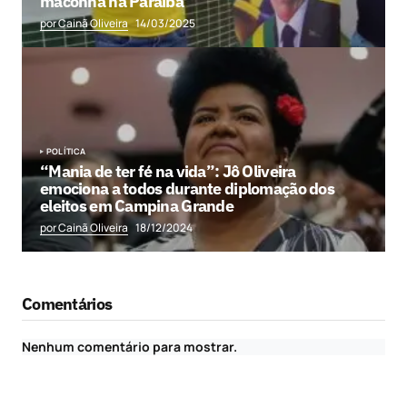
maconha na Paraíba
por Cainã Oliveira
14/03/2025
POLÍTICA
“Mania de ter fé na vida”: Jô Oliveira
emociona a todos durante diplomação dos
eleitos em Campina Grande
por Cainã Oliveira
18/12/2024
Comentários
Nenhum comentário para mostrar.