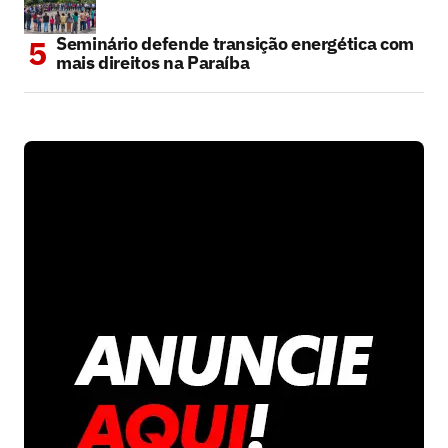
Seminário defende transição energética com
mais direitos na Paraíba