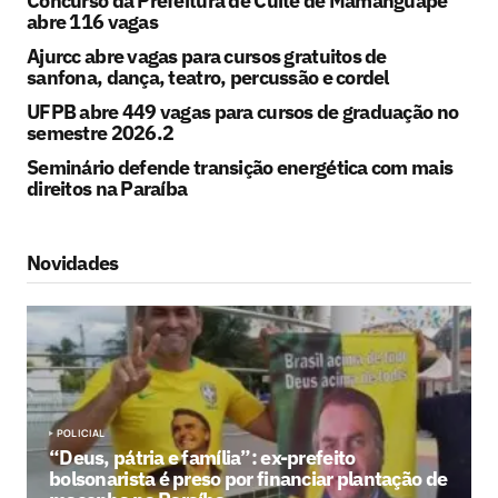
Concurso da Prefeitura de Cuité de Mamanguape
abre 116 vagas
Ajurcc abre vagas para cursos gratuitos de
sanfona, dança, teatro, percussão e cordel
UFPB abre 449 vagas para cursos de graduação no
semestre 2026.2
Seminário defende transição energética com mais
direitos na Paraíba
Novidades
POLICIAL
“Deus, pátria e família”: ex-prefeito
bolsonarista é preso por financiar plantação de