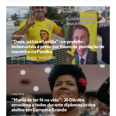
POLICIAL
“Deus, pátria e família”: ex-prefeito
bolsonarista é preso por financiar plantação de
maconha na Paraíba
por Cainã Oliveira
14/03/2025
POLÍTICA
“Mania de ter fé na vida”: Jô Oliveira
emociona a todos durante diplomação dos
eleitos em Campina Grande
por Cainã Oliveira
18/12/2024