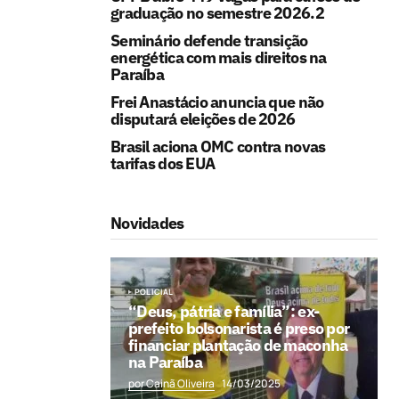
graduação no semestre 2026.2
Seminário defende transição
energética com mais direitos na
Paraíba
Frei Anastácio anuncia que não
disputará eleições de 2026
Brasil aciona OMC contra novas
tarifas dos EUA
Novidades
POLICIAL
“Deus, pátria e família”: ex-
prefeito bolsonarista é preso por
financiar plantação de maconha
na Paraíba
por Cainã Oliveira
14/03/2025