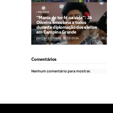
POLÍTICA
“Mania de ter fé na vida”: Jô
Oliveira emociona a todos
durante diplomação dos eleitos
em Campina Grande
por Cainã Oliveira
18/12/2024
Comentários
Nenhum comentário para mostrar.