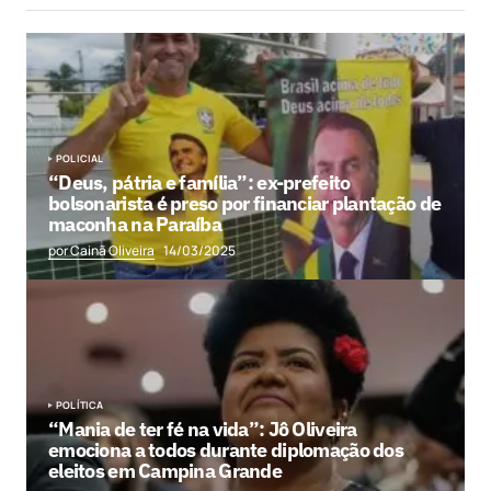
POLICIAL
“Deus, pátria e família”: ex-prefeito
bolsonarista é preso por financiar plantação de
maconha na Paraíba
por Cainã Oliveira
14/03/2025
POLÍTICA
“Mania de ter fé na vida”: Jô Oliveira
emociona a todos durante diplomação dos
eleitos em Campina Grande