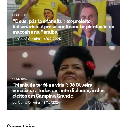
POLICIAL
“Deus, pátria e família”: ex-prefeito
bolsonarista é preso por financiar plantação de
maconha na Paraíba
por Cainã Oliveira
14/03/2025
POLÍTICA
“Mania de ter fé na vida”: Jô Oliveira
emociona a todos durante diplomação dos
eleitos em Campina Grande
por Cainã Oliveira
18/12/2024
Comentários