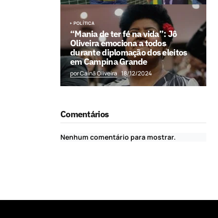
POLÍTICA
“Mania de ter fé na vida”: Jô
Oliveira emociona a todos
durante diplomação dos eleitos
em Campina Grande
por Cainã Oliveira
18/12/2024
Comentários
Nenhum comentário para mostrar.