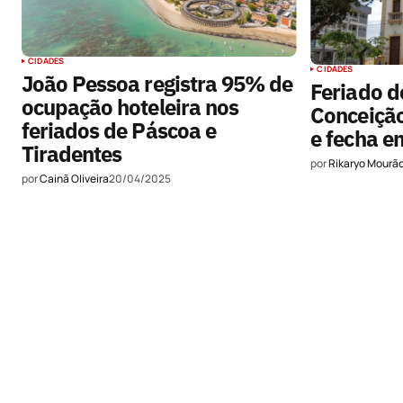
CIDADES
CIDADES
João Pessoa registra 95% de
Feriado d
ocupação hoteleira nos
Conceição
feriados de Páscoa e
e fecha 
Tiradentes
por
Rikaryo Mourã
por
Cainã Oliveira
20/04/2025