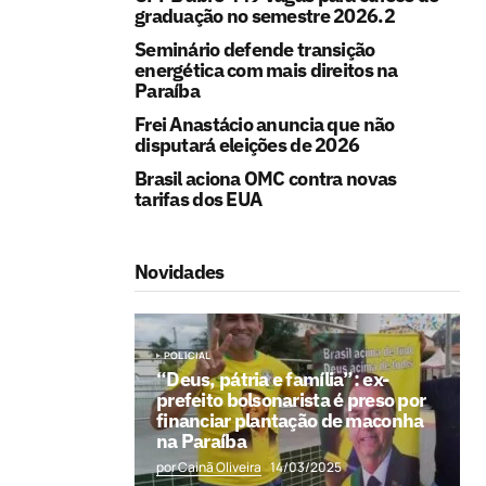
graduação no semestre 2026.2
Seminário defende transição
energética com mais direitos na
Paraíba
Frei Anastácio anuncia que não
disputará eleições de 2026
Brasil aciona OMC contra novas
tarifas dos EUA
Novidades
POLICIAL
“Deus, pátria e família”: ex-
prefeito bolsonarista é preso por
financiar plantação de maconha
na Paraíba
por Cainã Oliveira
14/03/2025