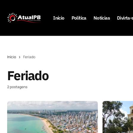
Início
Política
Notícias
Divirta-
Início
Feriado
Feriado
2 postagens