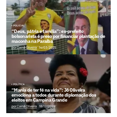
POLICIAL
“Deus, pátria e família”: ex-prefeito
bolsonarista é preso por financiar plantação de
maconha na Paraíba
por Cainã Oliveira
14/03/2025
POLÍTICA
“Mania de ter fé na vida”: Jô Oliveira
emociona a todos durante diplomação dos
eleitos em Campina Grande
por Cainã Oliveira
18/12/2024