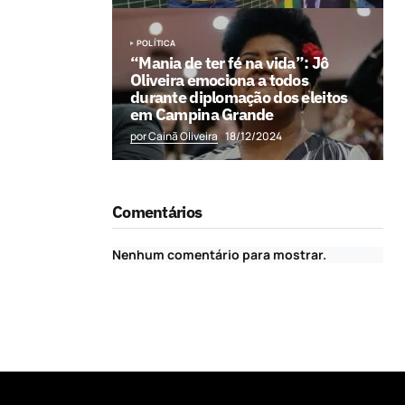
POLÍTICA
“Mania de ter fé na vida”: Jô
Oliveira emociona a todos
durante diplomação dos eleitos
em Campina Grande
por Cainã Oliveira
18/12/2024
Comentários
Nenhum comentário para mostrar.