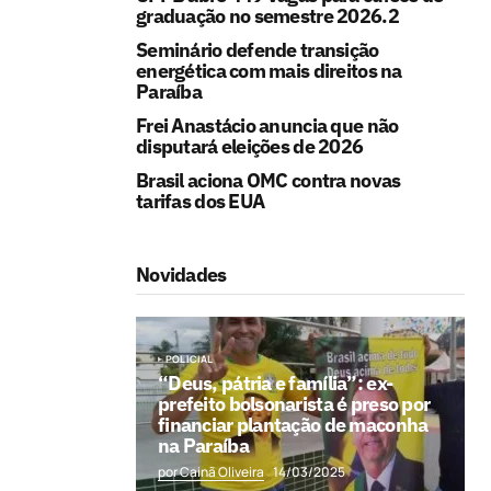
graduação no semestre 2026.2
Seminário defende transição
energética com mais direitos na
Paraíba
Frei Anastácio anuncia que não
disputará eleições de 2026
Brasil aciona OMC contra novas
tarifas dos EUA
Novidades
POLICIAL
“Deus, pátria e família”: ex-
prefeito bolsonarista é preso por
financiar plantação de maconha
na Paraíba
por Cainã Oliveira
14/03/2025