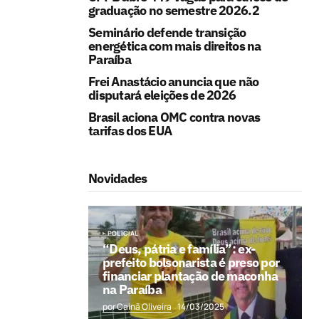
graduação no semestre 2026.2
Seminário defende transição
energética com mais direitos na
Paraíba
Frei Anastácio anuncia que não
disputará eleições de 2026
Brasil aciona OMC contra novas
tarifas dos EUA
Novidades
POLICIAL
“Deus, pátria e família”: ex-
prefeito bolsonarista é preso por
financiar plantação de maconha
na Paraíba
por Cainã Oliveira
14/03/2025