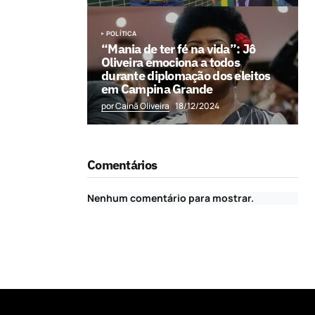
POLÍTICA
“Mania de ter fé na vida”: Jô
Oliveira emociona a todos
durante diplomação dos eleitos
em Campina Grande
por Cainã Oliveira
18/12/2024
Comentários
Nenhum comentário para mostrar.