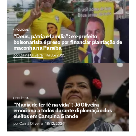
POLICIAL
“Deus, pátria e família”: ex-prefeito
bolsonarista é preso por financiar plantação de
maconha na Paraíba
por Cainã Oliveira
14/03/2025
POLÍTICA
“Mania de ter fé na vida”: Jô Oliveira
emociona a todos durante diplomação dos
eleitos em Campina Grande
por Cainã Oliveira
18/12/2024