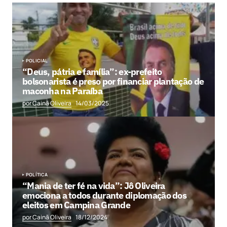
POLICIAL
“Deus, pátria e família”: ex-prefeito
bolsonarista é preso por financiar plantação de
maconha na Paraíba
por Cainã Oliveira
14/03/2025
POLÍTICA
“Mania de ter fé na vida”: Jô Oliveira
emociona a todos durante diplomação dos
eleitos em Campina Grande
por Cainã Oliveira
18/12/2024