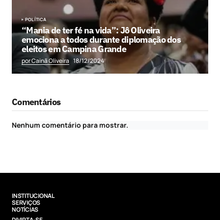
POLÍTICA
“Mania de ter fé na vida”: Jô Oliveira
emociona a todos durante diplomação dos
eleitos em Campina Grande
por Cainã Oliveira
18/12/2024
Comentários
Nenhum comentário para mostrar.
INSTITUCIONAL
SERVIÇOS
NOTÍCIAS
DIVIRTA-SE