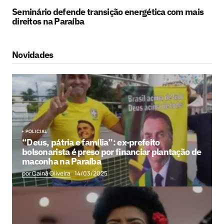
Seminário defende transição energética com mais
direitos na Paraíba
Novidades
POLICIAL
“Deus, pátria e família”: ex-prefeito
bolsonarista é preso por financiar plantação de
maconha na Paraíba
por Cainã Oliveira
14/03/2025