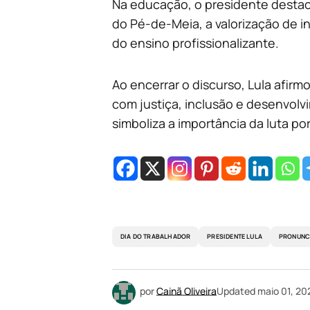
Na educação, o presidente destac
do Pé-de-Meia, a valorização de i
do ensino profissionalizante.
Ao encerrar o discurso, Lula afirm
com justiça, inclusão e desenvolv
simboliza a importância da luta p
DIA DO TRABALHADOR
PRESIDENTE LULA
PRONUNC
por
Cainã Oliveira
Updated
maio 01, 20