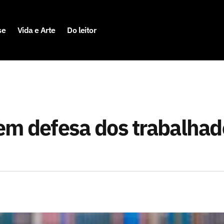
se
Vida e Arte
Do leitor
em defesa dos trabalhad