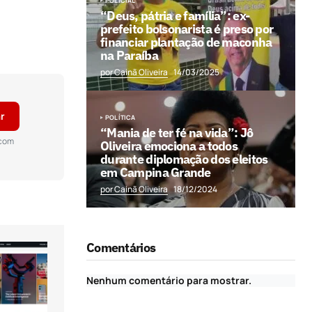
POLICIAL
“Deus, pátria e família”: ex-
prefeito bolsonarista é preso por
financiar plantação de maconha
na Paraíba
por Cainã Oliveira
14/03/2025
r
POLÍTICA
“Mania de ter fé na vida”: Jô
 com
Oliveira emociona a todos
durante diplomação dos eleitos
em Campina Grande
por Cainã Oliveira
18/12/2024
Comentários
Nenhum comentário para mostrar.