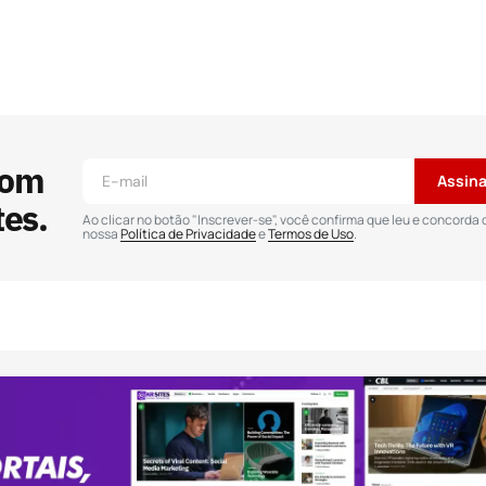
 publicado.
Campos obrigatórios são marcados
com
Assina
tes.
Ao clicar no botão "Inscrever-se", você confirma que leu e concorda
nossa
Política de Privacidade
e
Termos de Uso
.
Seu e-mail
*
or
ar.