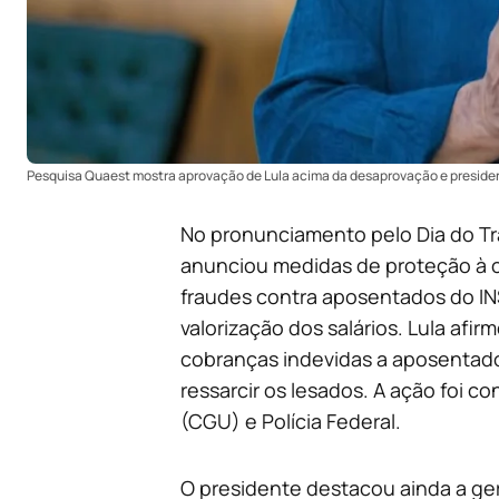
Pesquisa Quaest mostra aprovação de Lula acima da desaprovação e presiden
No pronunciamento pelo Dia do Trab
anunciou medidas de proteção à c
fraudes contra aposentados do IN
valorização dos salários. Lula afi
cobranças indevidas a aposentad
ressarcir os lesados. A ação foi c
(CGU) e Polícia Federal.
O presidente destacou ainda a ge