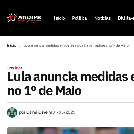
Início
Política
Notícias
Divirta-
Início
Lula anuncia medidas em defesa dos trabalhadores no 1º de Maio
POLÍTICA
Lula anuncia medidas 
no 1º de Maio
por
Cainã Oliveira
01/05/2025