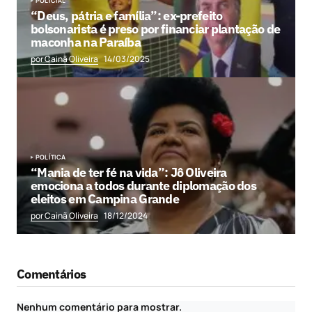
POLICIAL
“Deus, pátria e família”: ex-prefeito
bolsonarista é preso por financiar plantação de
maconha na Paraíba
por Cainã Oliveira
14/03/2025
POLÍTICA
“Mania de ter fé na vida”: Jô Oliveira
emociona a todos durante diplomação dos
eleitos em Campina Grande
por Cainã Oliveira
18/12/2024
Comentários
Nenhum comentário para mostrar.