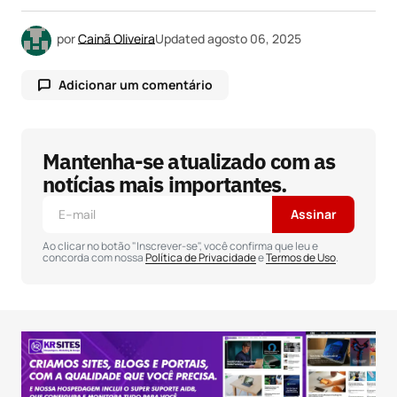
por
Cainã Oliveira
Updated
agosto 06, 2025
Adicionar um comentário
Mantenha-se atualizado com as
O seu endereço de e-mail não será publicado.
Campos obrigatórios são marcados com
*
notícias mais importantes.
Assinar
Comentário
*
Ao clicar no botão "Inscrever-se", você confirma que leu e
concorda com nossa
Política de Privacidade
e
Termos de Uso
.
Seu nome
*
Seu e-mail
*