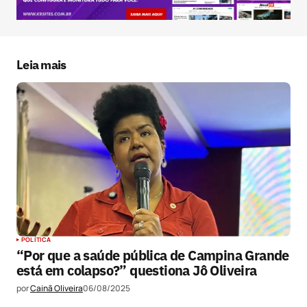
Salvar meus dados neste navegador para a
próxima vez que eu comentar.
Leia mais
Submit Comment
POLÍTICA
“Por que a saúde pública de Campina Grande
está em colapso?” questiona Jô Oliveira
por
Cainã Oliveira
06/08/2025