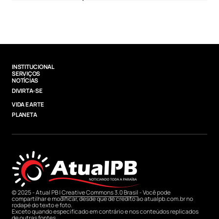
INSTITUCIONAL
SERVIÇOS
NOTÍCIAS
DIVIRTA-SE
VIDA E ARTE
PLANETA
© 2025 - Atual PB |
Creative Commons 3.0 Brasil
- Você pode
compartilhar e modificar, desde que dê credito ao atualpb.com.br no
rodapé do texto e foto.
Exceto quando especificado em contrário e nos conteúdos replicados
de outras fontes.