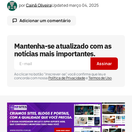
por
Cainã Oliveira
Updated
março 04, 2025
Adicionar um comentário
Mantenha-se atualizado com as
O seu endereço de e-mail não será publicado.
Campos obrigatórios são marcados com
*
notícias mais importantes.
Assinar
Comentário
*
Ao clicar no botão "Inscrever-se", você confirma que leu e
concorda com nossa
Política de Privacidade
e
Termos de Uso
.
Seu nome
*
Seu e-mail
*