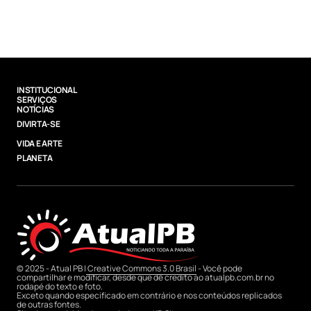
INSTITUCIONAL
SERVIÇOS
NOTÍCIAS
DIVIRTA-SE
VIDA E ARTE
PLANETA
© 2025 - Atual PB |
Creative Commons 3.0 Brasil
- Você pode
compartilhar e modificar, desde que dê credito ao atualpb.com.br no
rodapé do texto e foto.
Exceto quando especificado em contrário e nos conteúdos replicados
de outras fontes.