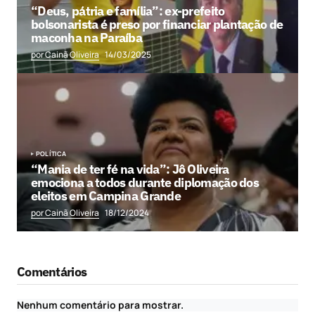
“Deus, pátria e família”: ex-prefeito
bolsonarista é preso por financiar plantação de
maconha na Paraíba
por Cainã Oliveira
14/03/2025
POLÍTICA
“Mania de ter fé na vida”: Jô Oliveira
emociona a todos durante diplomação dos
eleitos em Campina Grande
por Cainã Oliveira
18/12/2024
Comentários
Nenhum comentário para mostrar.