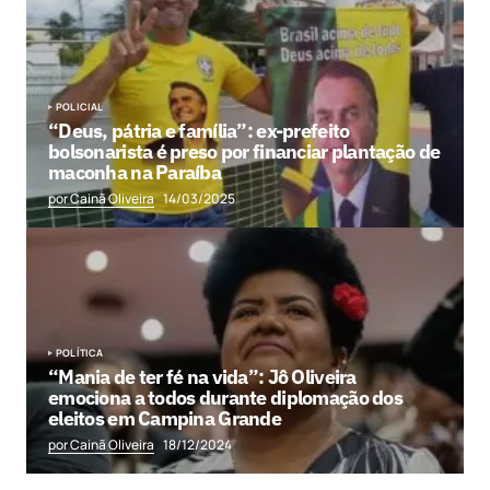
POLICIAL
“Deus, pátria e família”: ex-prefeito
bolsonarista é preso por financiar plantação de
maconha na Paraíba
por Cainã Oliveira
14/03/2025
POLÍTICA
“Mania de ter fé na vida”: Jô Oliveira
emociona a todos durante diplomação dos
eleitos em Campina Grande
por Cainã Oliveira
18/12/2024