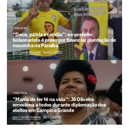
POLICIAL
“Deus, pátria e família”: ex-prefeito
bolsonarista é preso por financiar plantação de
maconha na Paraíba
por Cainã Oliveira
14/03/2025
POLÍTICA
“Mania de ter fé na vida”: Jô Oliveira
emociona a todos durante diplomação dos
eleitos em Campina Grande
por Cainã Oliveira
18/12/2024