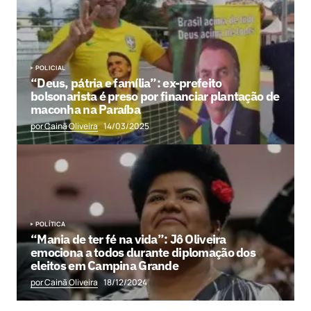
POLICIAL
“Deus, pátria e família”: ex-prefeito
bolsonarista é preso por financiar plantação de
maconha na Paraíba
por Cainã Oliveira
14/03/2025
POLÍTICA
“Mania de ter fé na vida”: Jô Oliveira
emociona a todos durante diplomação dos
eleitos em Campina Grande
por Cainã Oliveira
18/12/2024