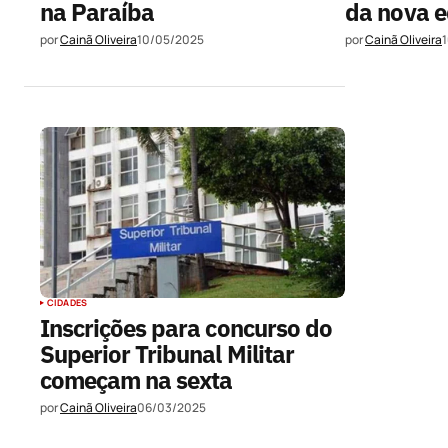
na Paraíba
da nova e
por
Cainã Oliveira
10/05/2025
por
Cainã Oliveira
CIDADES
Inscrições para concurso do
Superior Tribunal Militar
começam na sexta
por
Cainã Oliveira
06/03/2025