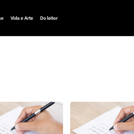
se
Vida e Arte
Do leitor