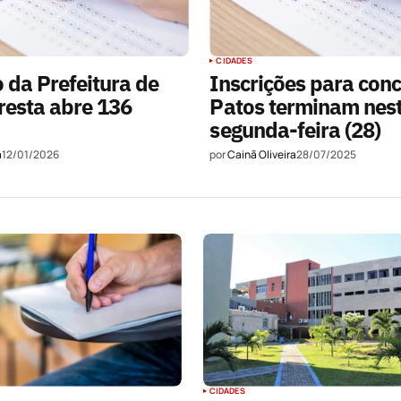
CIDADES
 da Prefeitura de
Inscrições para con
resta abre 136
Patos terminam nes
segunda-feira (28)
a
12/01/2026
por
Cainã Oliveira
28/07/2025
CIDADES