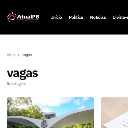
Início
Política
Notícias
Divirta-
Início
vagas
vagas
9 postagens