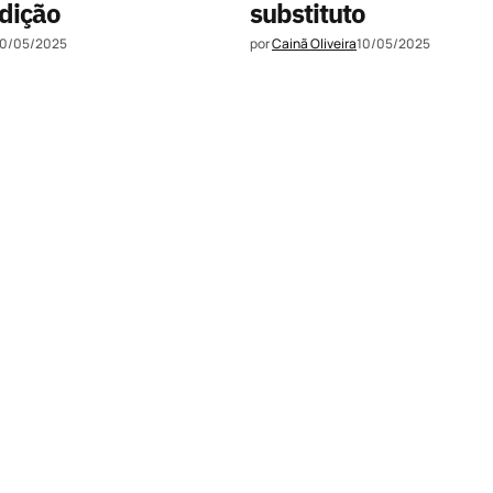
dição
substituto
10/05/2025
por
Cainã Oliveira
10/05/2025