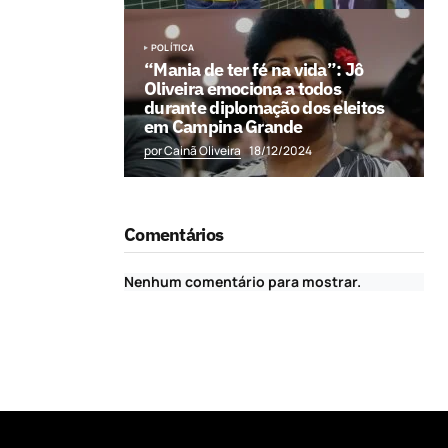
POLÍTICA
“Mania de ter fé na vida”: Jô
Oliveira emociona a todos
durante diplomação dos eleitos
em Campina Grande
por Cainã Oliveira
18/12/2024
Comentários
Nenhum comentário para mostrar.