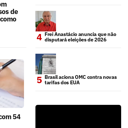
com
sos de
 como
Frei Anastácio anuncia que não
disputará eleições de 2026
Brasil aciona OMC contra novas
tarifas dos EUA
 com 54