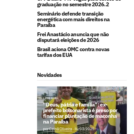
graduação no semestre 2026.2
Seminário defende transição
energética com mais direitos na
Paraíba
Frei Anastácio anuncia que não
disputará eleições de 2026
Brasil aciona OMC contra novas
tarifas dos EUA
Novidades
POLICIAL
“Deus, pátria e família”: ex-
prefeito bolsonarista é preso por
financiar plantação de maconha
na Paraíba
por Cainã Oliveira
14/03/2025