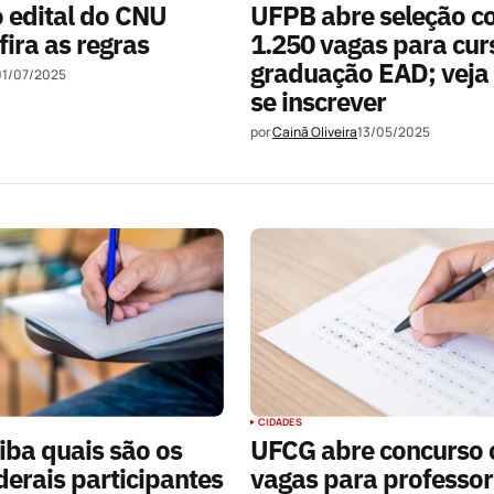
 edital do CNU
UFPB abre seleção 
fira as regras
1.250 vagas para cur
graduação EAD; veja
01/07/2025
se inscrever
por
Cainã Oliveira
13/05/2025
CIDADES
iba quais são os
UFCG abre concurso
derais participantes
vagas para professor