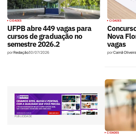
CIDADES
CIDADES
UFPB abre 449 vagas para
Concurso
cursos de graduação no
Nova Flo
semestre 2026.2
vagas
por
Redação
30/07/2026
por
Cainã Oliveir
PUBLICIDADE
CIDADES