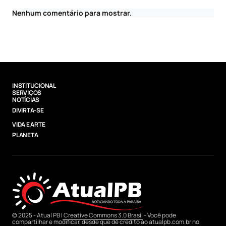
Nenhum comentário para mostrar.
INSTITUCIONAL
SERVIÇOS
NOTÍCIAS
DIVIRTA-SE
VIDA E ARTE
PLANETA
© 2025 - Atual PB |
Creative Commons 3.0 Brasil
- Você pode
compartilhar e modificar, desde que dê credito ao atualpb.com.br no