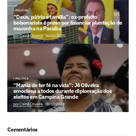
POLICIAL
“Deus, pátria e família”: ex-prefeito
bolsonarista é preso por financiar plantação de
maconha na Paraíba
por Cainã Oliveira
14/03/2025
POLÍTICA
“Mania de ter fé na vida”: Jô Oliveira
emociona a todos durante diplomação dos
eleitos em Campina Grande
por Cainã Oliveira
18/12/2024
Comentários