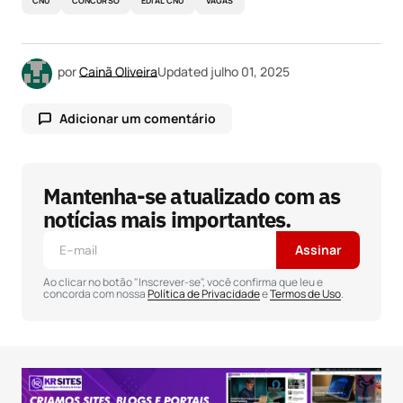
CNU
CONCURSO
EDIAL CNU
VAGAS
por
Cainã Oliveira
Updated
julho 01, 2025
Adicionar um comentário
Mantenha-se atualizado com as
O seu endereço de e-mail não será publicado.
Campos obrigatórios são marcados com
*
notícias mais importantes.
Assinar
Comentário
*
Ao clicar no botão "Inscrever-se", você confirma que leu e
concorda com nossa
Política de Privacidade
e
Termos de Uso
.
Seu nome
*