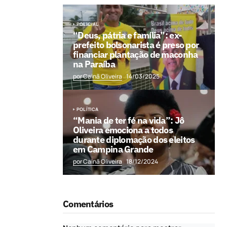
POLICIAL
“Deus, pátria e família”: ex-
prefeito bolsonarista é preso por
financiar plantação de maconha
na Paraíba
por Cainã Oliveira
14/03/2025
POLÍTICA
“Mania de ter fé na vida”: Jô
Oliveira emociona a todos
durante diplomação dos eleitos
em Campina Grande
por Cainã Oliveira
18/12/2024
Comentários