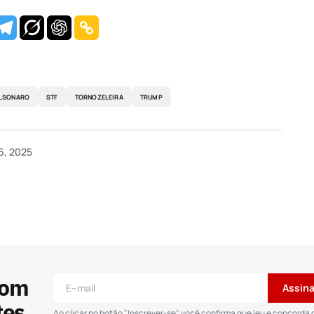
LSONARO
STF
TORNOZELEIRA
TRUMP
6, 2025
 publicado.
Campos obrigatórios são marcados
com
Assina
tes.
Ao clicar no botão "Inscrever-se", você confirma que leu e concorda