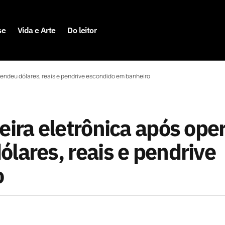
se
Vida e Arte
Do leitor
eendeu dólares, reais e pendrive escondido em banheiro
eira eletrônica após ope
lares, reais e pendrive
o