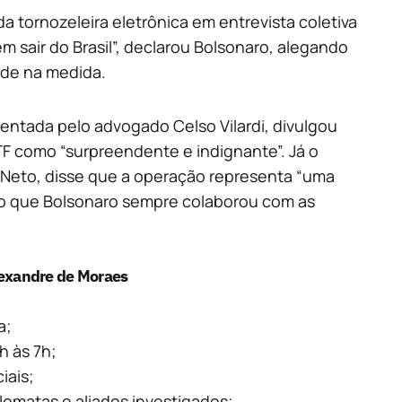
a tornozeleira eletrônica em entrevista coletiva
m sair do Brasil”, declarou Bolsonaro, alegando
ade na medida.
entada pelo advogado Celso Vilardi, divulgou
TF como “surpreendente e indignante”. Já o
 Neto, disse que a operação representa “uma
do que Bolsonaro sempre colaborou com as
lexandre de Moraes
a;
h às 7h;
iais;
lomatas e aliados investigados;