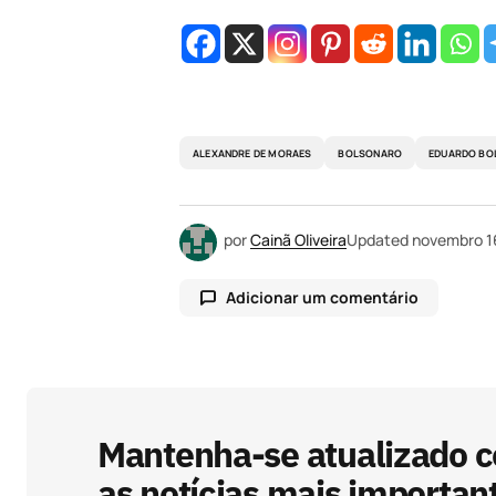
ALEXANDRE DE MORAES
BOLSONARO
EDUARDO BO
por
Cainã Oliveira
Updated
novembro 1
Adicionar um comentário
O seu endereço de e-mail não será
com
*
Mantenha-se atualizado 
as notícias mais importan
Comentário
*