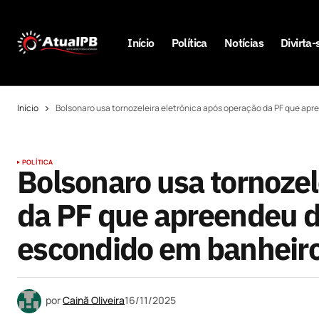
Início
Política
Notícias
Divirta-
Início
Bolsonaro usa tornozeleira eletrônica após operação da PF que apr
POLÍTICA
Bolsonaro usa tornozel
da PF que apreendeu dó
escondido em banheir
por
Cainã Oliveira
16/11/2025