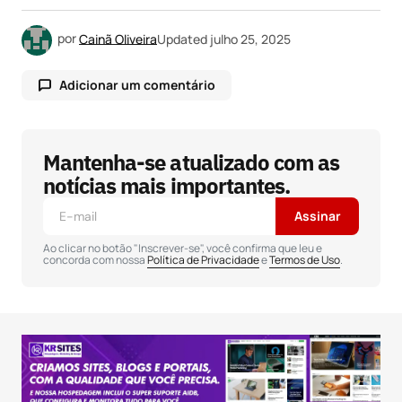
por
Cainã Oliveira
Updated
julho 25, 2025
Adicionar um comentário
Mantenha-se atualizado com as
O seu endereço de e-mail não será publicado.
Campos obrigatórios são marcados com
*
notícias mais importantes.
Assinar
Comentário
*
Ao clicar no botão "Inscrever-se", você confirma que leu e
concorda com nossa
Política de Privacidade
e
Termos de Uso
.
Seu nome
*
Seu e-mail
*