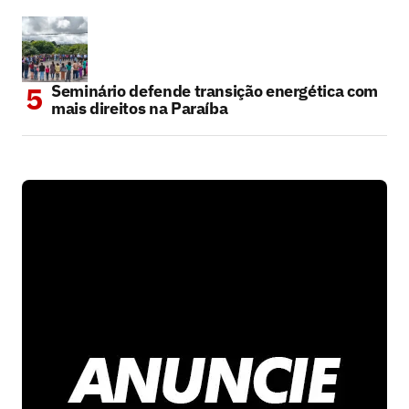
Seminário defende transição energética com
mais direitos na Paraíba