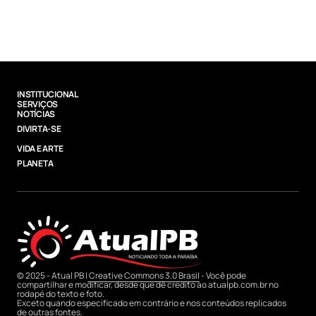
INSTITUCIONAL
SERVIÇOS
NOTÍCIAS
DIVIRTA-SE
VIDA E ARTE
PLANETA
© 2025 - Atual PB |
Creative Commons 3.0 Brasil
- Você pode
compartilhar e modificar, desde que dê credito ao atualpb.com.br no
rodapé do texto e foto.
Exceto quando especificado em contrário e nos conteúdos replicados
de outras fontes.