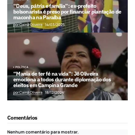
“Deus, pátria e família”: ex-prefeito
bolsonarista é preso por financiar plantação de
maconha na Paraíba
por Cainã Oliveira
14/03/2025
POLÍTICA
“Mania de ter fé na vida”: Jô Oliveira
emociona a todos durante diplomação dos
eleitos em Campina Grande
por Cainã Oliveira
18/12/2024
Comentários
Nenhum comentário para mostrar.