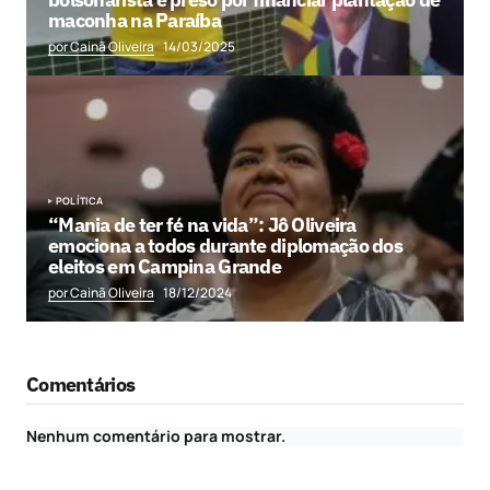
maconha na Paraíba
por Cainã Oliveira
14/03/2025
POLÍTICA
“Mania de ter fé na vida”: Jô Oliveira
emociona a todos durante diplomação dos
eleitos em Campina Grande
por Cainã Oliveira
18/12/2024
Comentários
Nenhum comentário para mostrar.