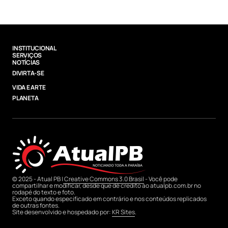
INSTITUCIONAL
SERVIÇOS
NOTÍCIAS
DIVIRTA-SE
VIDA E ARTE
PLANETA
© 2025 - Atual PB |
Creative Commons 3.0 Brasil
- Você pode
compartilhar e modificar, desde que dê credito ao atualpb.com.br no
rodapé do texto e foto.
Exceto quando especificado em contrário e nos conteúdos replicados
de outras fontes.
Site desenvolvido e hospedado por:
KR Sites
.