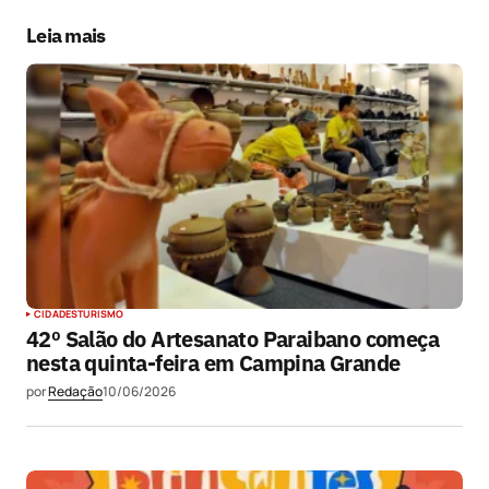
próxima vez que eu comentar.
Leia mais
Submit Comment
CIDADES
TURISMO
42º Salão do Artesanato Paraibano começa
nesta quinta-feira em Campina Grande
por
Redação
10/06/2026