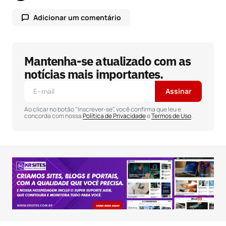
Adicionar um comentário
Mantenha-se atualizado com as
O seu endereço de e-mail não será publicado.
Campos obrigatórios são marcados com
*
notícias mais importantes.
Assinar
Comentário
*
Ao clicar no botão "Inscrever-se", você confirma que leu e
concorda com nossa
Política de Privacidade
e
Termos de Uso
.
Seu nome
*
Seu e-mail
*
Salvar meus dados neste navegador para a