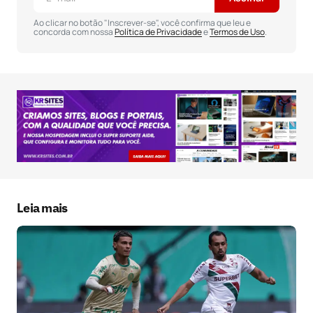
Comentário
*
Ao clicar no botão "Inscrever-se", você confirma que leu e
concorda com nossa
Política de Privacidade
e
Termos de Uso
.
Seu nome
*
Seu e-mail
*
Salvar meus dados neste navegador para a
próxima vez que eu comentar.
Leia mais
Submit Comment