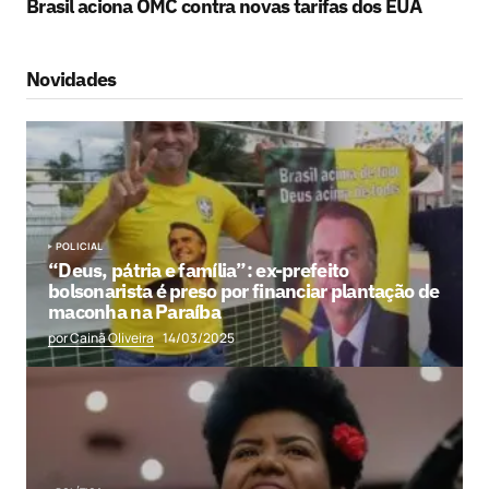
Brasil aciona OMC contra novas tarifas dos EUA
Novidades
POLICIAL
“Deus, pátria e família”: ex-prefeito
bolsonarista é preso por financiar plantação de
maconha na Paraíba
por Cainã Oliveira
14/03/2025