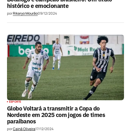
histórico e emocionante
por
Rikaryo Mourão
09/12/2024
ESPORTE
Globo Voltará a transmitir a Copa do
Nordeste em 2025 com jogos de times
paraibanos
por
Cainã Oliveira
17/12/2024