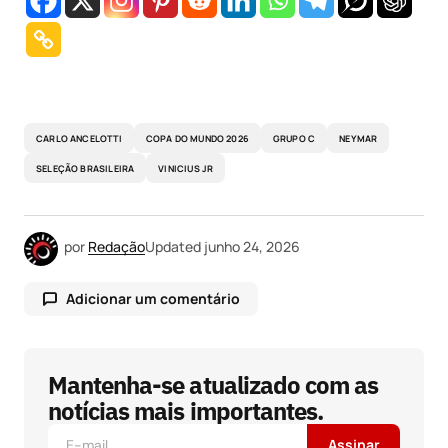
CARLO ANCELOTTI
COPA DO MUNDO 2026
GRUPO C
NEYMAR
SELEÇÃO BRASILEIRA
VINICIUS JR
por
Redação
Updated
junho 24, 2026
Adicionar um comentário
Mantenha-se atualizado com as
O seu endereço de e-mail não será publicado.
Campos obrigatórios são marcados com
*
notícias mais importantes.
Assinar