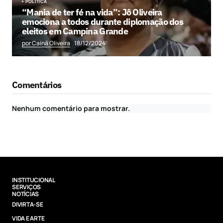
POLÍTICA
“Mania de ter fé na vida”: Jô Oliveira
emociona a todos durante diplomação dos
eleitos em Campina Grande
por Cainã Oliveira
18/12/2024
Comentários
Nenhum comentário para mostrar.
INSTITUCIONAL
SERVIÇOS
NOTÍCIAS
DIVIRTA-SE
VIDA E ARTE