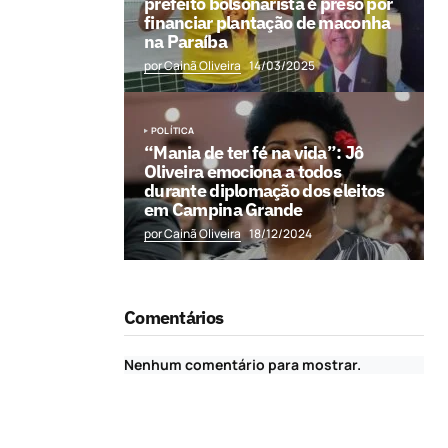
prefeito bolsonarista é preso por
financiar plantação de maconha
na Paraíba
por Cainã Oliveira
14/03/2025
POLÍTICA
“Mania de ter fé na vida”: Jô
Oliveira emociona a todos
durante diplomação dos eleitos
em Campina Grande
por Cainã Oliveira
18/12/2024
Comentários
Nenhum comentário para mostrar.