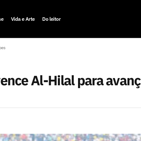
se
Vida e Arte
Do leitor
ubes
vence Al-Hilal para avanç