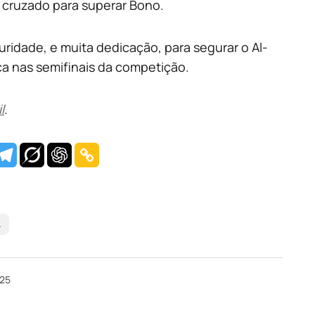
r cruzado para superar Bono.
uridade, e muita dedicação, para segurar o Al-
ença nas semifinais da competição.
l
.
L
025