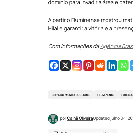
domínio para invadir a área e bate
A partir o Fluminense mostrou mat
Hilal e garantir a vitória e a pres
Com informações da
Agência Brasi
COPA DO MUNDO DE CLUBES
FLUMINENSE
FUTEBO
por
Cainã Oliveira
Updated
julho 04, 2