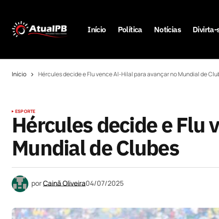
Início
Política
Notícias
Divirta-
Início
Hércules decide e Flu vence Al-Hilal para avançar no Mundial de Cl
ESPORTE
Hércules decide e Flu 
Mundial de Clubes
por
Cainã Oliveira
04/07/2025