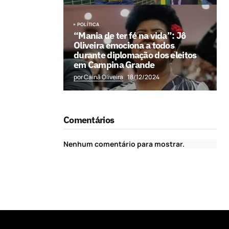
POLÍTICA
“Mania de ter fé na vida”: Jô
Oliveira emociona a todos
durante diplomação dos eleitos
em Campina Grande
por Cainã Oliveira
18/12/2024
Comentários
Nenhum comentário para mostrar.