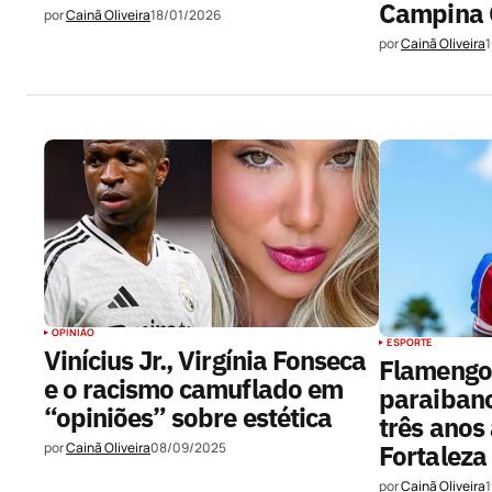
Campina 
por
Cainã Oliveira
18/01/2026
por
Cainã Oliveira
OPINIÃO
ESPORTE
Vinícius Jr., Virgínia Fonseca
Flamengo
e o racismo camuflado em
paraiban
“opiniões” sobre estética
três anos
por
Cainã Oliveira
08/09/2025
Fortaleza
por
Cainã Oliveira