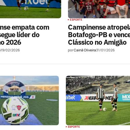
ESPORTE
nse empata com
Campinense atropel
egue líder do
Botafogo-PB e venc
no 2026
Clássico no Amigão
a
19/02/2026
por
Cainã Oliveira
31/01/2026
ESPORTE