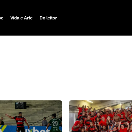
se
Vida e Arte
Do leitor