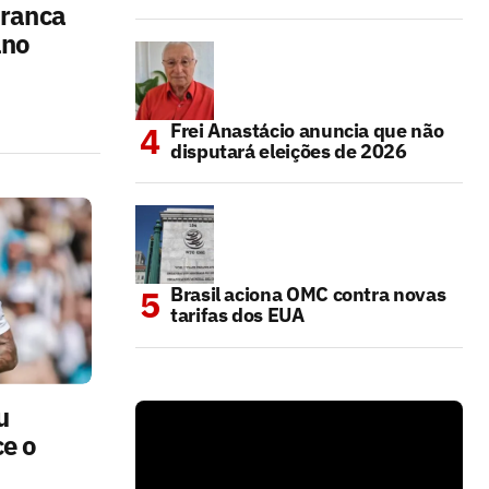
Branca
ano
Frei Anastácio anuncia que não
disputará eleições de 2026
Brasil aciona OMC contra novas
tarifas dos EUA
u
ce o