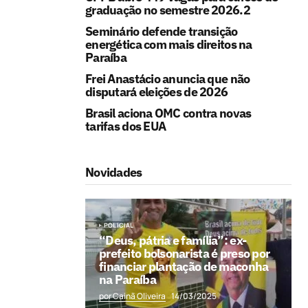
graduação no semestre 2026.2
Seminário defende transição
energética com mais direitos na
Paraíba
Frei Anastácio anuncia que não
disputará eleições de 2026
Brasil aciona OMC contra novas
tarifas dos EUA
Novidades
POLICIAL
“Deus, pátria e família”: ex-
prefeito bolsonarista é preso por
financiar plantação de maconha
na Paraíba
por Cainã Oliveira
14/03/2025