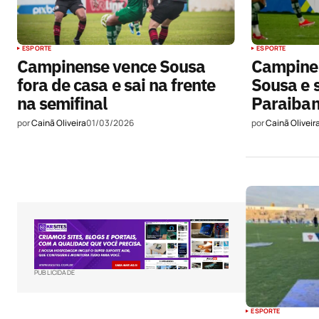
ESPORTE
ESPORTE
Campinense vence Sousa
Campine
fora de casa e sai na frente
Sousa e s
na semifinal
Paraiba
por
Cainã Oliveira
01/03/2026
por
Cainã Oliveir
PUBLICIDADE
ESPORTE