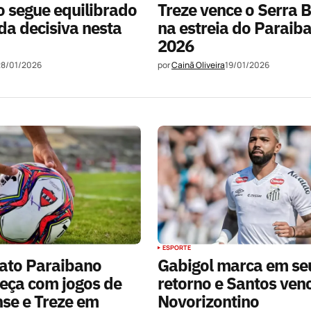
 segue equilibrado
Treze vence o Serra 
a decisiva nesta
na estreia do Paraib
2026
28/01/2026
por
Cainã Oliveira
19/01/2026
ESPORTE
to Paraibano
Gabigol marca em se
eça com jogos de
retorno e Santos ven
se e Treze em
Novorizontino