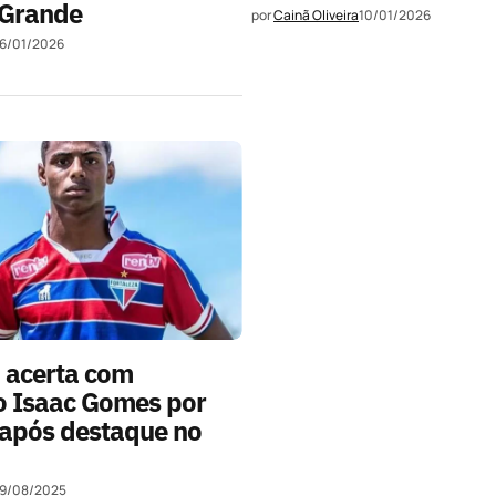
Grande
por
Cainã Oliveira
10/01/2026
16/01/2026
 acerta com
o Isaac Gomes por
 após destaque no
19/08/2025