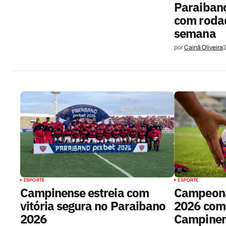
Paraibano
com rodad
semana
por
Cainã Oliveira
ESPORTE
ESPORTE
Campinense estreia com
Campeona
vitória segura no Paraibano
2026 com
2026
Campinen