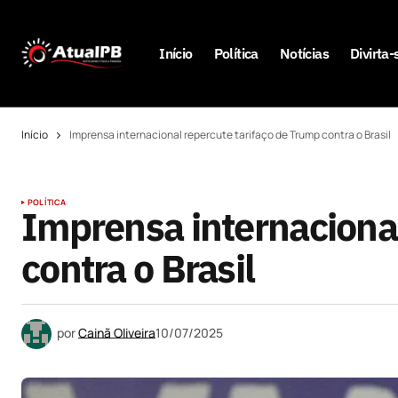
Início
Política
Notícias
Divirta-
Início
Imprensa internacional repercute tarifaço de Trump contra o Brasil
POLÍTICA
Imprensa internacional
contra o Brasil
por
Cainã Oliveira
10/07/2025