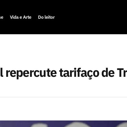
se
Vida e Arte
Do leitor
 repercute tarifaço de 