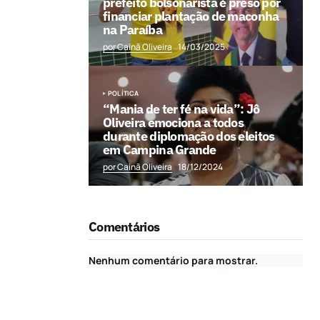
prefeito bolsonarista é preso por
financiar plantação de maconha
na Paraíba
por Cainã Oliveira
14/03/2025
POLÍTICA
“Mania de ter fé na vida”: Jô
Oliveira emociona a todos
durante diplomação dos eleitos
em Campina Grande
por Cainã Oliveira
18/12/2024
Comentários
Nenhum comentário para mostrar.