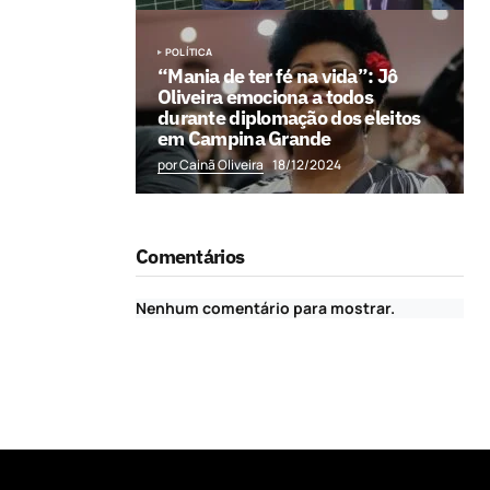
POLÍTICA
“Mania de ter fé na vida”: Jô
Oliveira emociona a todos
durante diplomação dos eleitos
em Campina Grande
por Cainã Oliveira
18/12/2024
Comentários
Nenhum comentário para mostrar.