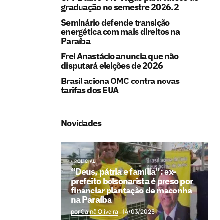
graduação no semestre 2026.2
Seminário defende transição
energética com mais direitos na
Paraíba
Frei Anastácio anuncia que não
disputará eleições de 2026
Brasil aciona OMC contra novas
tarifas dos EUA
Novidades
POLICIAL
“Deus, pátria e família”: ex-
prefeito bolsonarista é preso por
financiar plantação de maconha
na Paraíba
por Cainã Oliveira
14/03/2025