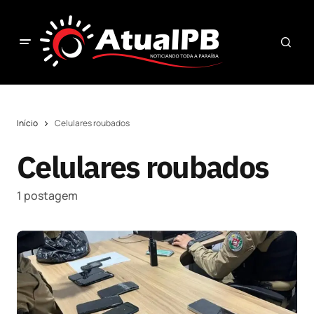
Início
Celulares roubados
Celulares roubados
1 postagem