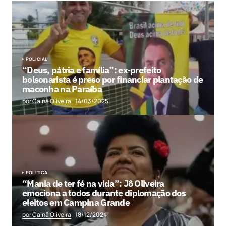
POLICIAL
“Deus, pátria e família”: ex-prefeito
bolsonarista é preso por financiar plantação de
maconha na Paraíba
por Cainã Oliveira
14/03/2025
POLÍTICA
“Mania de ter fé na vida”: Jô Oliveira
emociona a todos durante diplomação dos
eleitos em Campina Grande
por Cainã Oliveira
18/12/2024