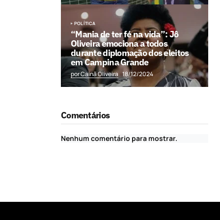
POLÍTICA
“Mania de ter fé na vida”: Jô
Oliveira emociona a todos
durante diplomação dos eleitos
em Campina Grande
por Cainã Oliveira
18/12/2024
Comentários
Nenhum comentário para mostrar.