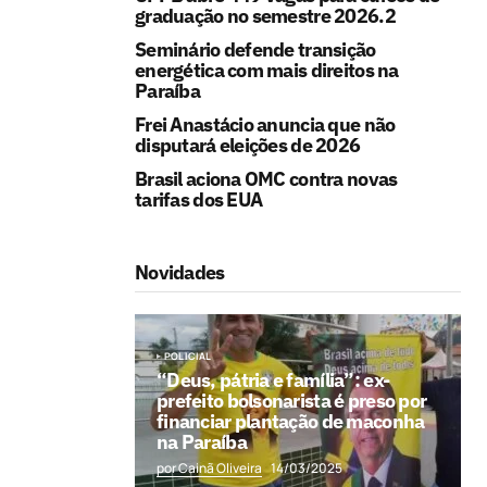
graduação no semestre 2026.2
Seminário defende transição
energética com mais direitos na
Paraíba
Frei Anastácio anuncia que não
disputará eleições de 2026
Brasil aciona OMC contra novas
tarifas dos EUA
Novidades
POLICIAL
“Deus, pátria e família”: ex-
prefeito bolsonarista é preso por
financiar plantação de maconha
na Paraíba
por Cainã Oliveira
14/03/2025