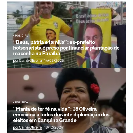
POLICIAL
“Deus, pátria e família”: ex-prefeito
bolsonarista é preso por financiar plantação de
maconha na Paraíba
por Cainã Oliveira
14/03/2025
POLÍTICA
“Mania de ter fé na vida”: Jô Oliveira
emociona a todos durante diplomação dos
eleitos em Campina Grande
por Cainã Oliveira
18/12/2024