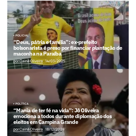
POLICIAL
“Deus, pátria e família”: ex-prefeito
bolsonarista é preso por financiar plantação de
maconha na Paraíba
por Cainã Oliveira
14/03/2025
POLÍTICA
“Mania de ter fé na vida”: Jô Oliveira
emociona a todos durante diplomação dos
eleitos em Campina Grande
por Cainã Oliveira
18/12/2024