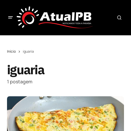
Início
iguaria
iguaria
1 postagem