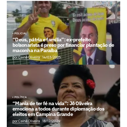
POLICIAL
“Deus, pátria e família”: ex-prefeito
bolsonarista é preso por financiar plantação de
maconha na Paraíba
por Cainã Oliveira
14/03/2025
POLÍTICA
“Mania de ter fé na vida”: Jô Oliveira
emociona a todos durante diplomação dos
eleitos em Campina Grande
por Cainã Oliveira
18/12/2024