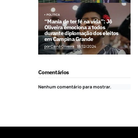
POLÍTICA
“Mania de ter fé na vida”: Jô
Oliveira emociona a todos
durante diplomação dos eleitos
em Campina Grande
por Cainã Oliveira
18/12/2024
Comentários
Nenhum comentário para mostrar.