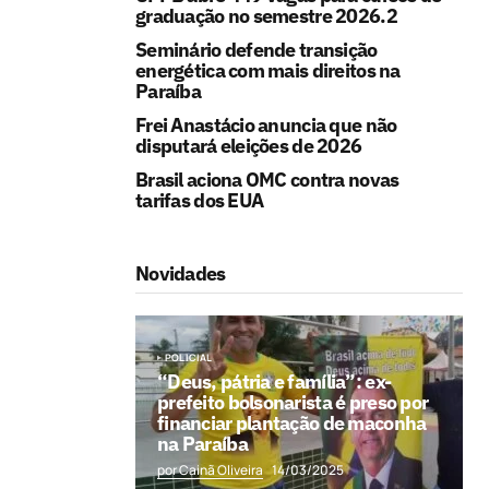
graduação no semestre 2026.2
Seminário defende transição
energética com mais direitos na
Paraíba
Frei Anastácio anuncia que não
disputará eleições de 2026
Brasil aciona OMC contra novas
tarifas dos EUA
Novidades
POLICIAL
“Deus, pátria e família”: ex-
prefeito bolsonarista é preso por
financiar plantação de maconha
na Paraíba
por Cainã Oliveira
14/03/2025