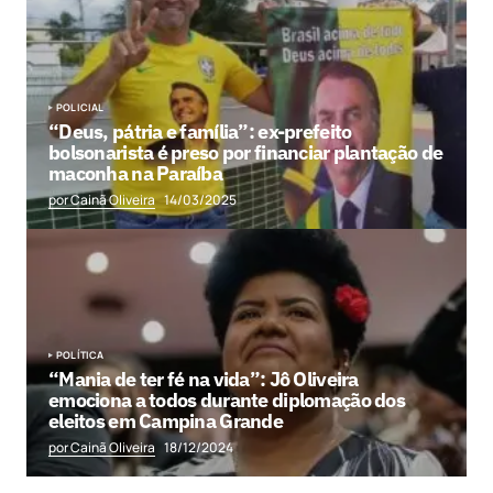
POLICIAL
“Deus, pátria e família”: ex-prefeito
bolsonarista é preso por financiar plantação de
maconha na Paraíba
por Cainã Oliveira
14/03/2025
POLÍTICA
“Mania de ter fé na vida”: Jô Oliveira
emociona a todos durante diplomação dos
eleitos em Campina Grande
por Cainã Oliveira
18/12/2024