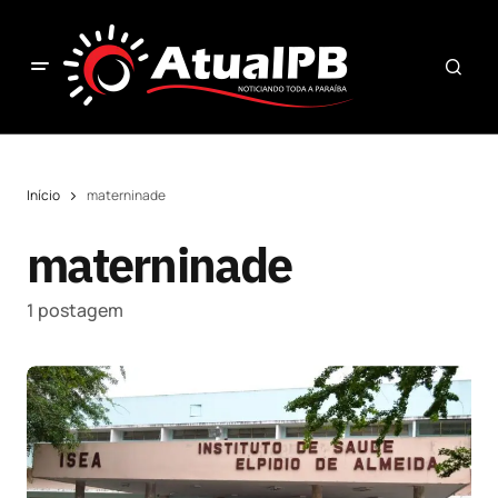
Início
materninade
materninade
1 postagem