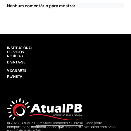
Nenhum comentário para mostrar.
INSTITUCIONAL
SERVIÇOS
NOTÍCIAS
DIVIRTA-SE
VIDA E ARTE
PLANETA
© 2025 - Atual PB |
Creative Commons 3.0 Brasil
- Você pode
compartilhar e modificar, desde que dê credito ao atualpb.com.br no
rodapé do texto e foto.