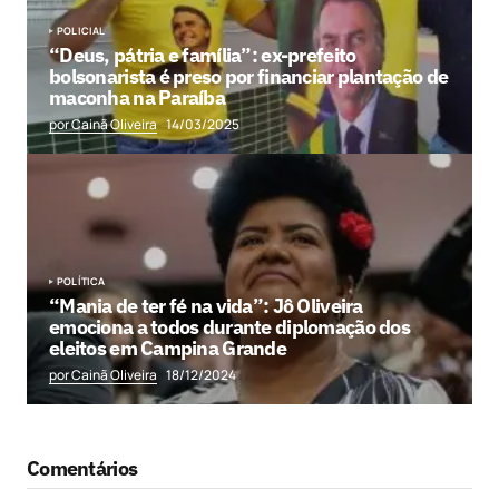
POLICIAL
“Deus, pátria e família”: ex-prefeito
bolsonarista é preso por financiar plantação de
maconha na Paraíba
por Cainã Oliveira
14/03/2025
POLÍTICA
“Mania de ter fé na vida”: Jô Oliveira
emociona a todos durante diplomação dos
eleitos em Campina Grande
por Cainã Oliveira
18/12/2024
Comentários