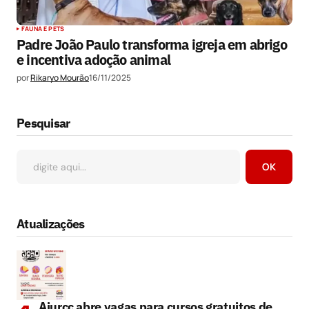
FAUNA E PETS
Padre João Paulo transforma igreja em abrigo
e incentiva adoção animal
por
Rikaryo Mourão
16/11/2025
Pesquisar
OK
Atualizações
Ajurcc abre vagas para cursos gratuitos de