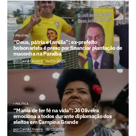
POLICIAL
“Deus, pátria e família”: ex-prefeito
bolsonarista é preso por financiar plantação de
maconha na Paraíba
por Cainã Oliveira
14/03/2025
POLÍTICA
“Mania de ter fé na vida”: Jô Oliveira
emociona a todos durante diplomação dos
eleitos em Campina Grande
por Cainã Oliveira
18/12/2024