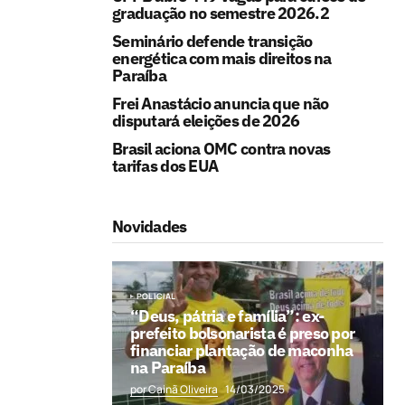
graduação no semestre 2026.2
Seminário defende transição
energética com mais direitos na
Paraíba
Frei Anastácio anuncia que não
disputará eleições de 2026
Brasil aciona OMC contra novas
tarifas dos EUA
Novidades
POLICIAL
“Deus, pátria e família”: ex-
prefeito bolsonarista é preso por
financiar plantação de maconha
na Paraíba
por Cainã Oliveira
14/03/2025