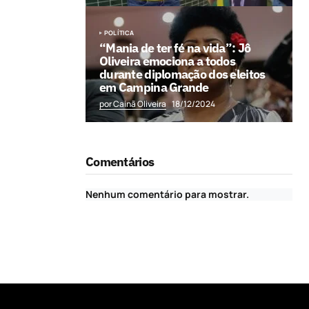
POLÍTICA
“Mania de ter fé na vida”: Jô
Oliveira emociona a todos
durante diplomação dos eleitos
em Campina Grande
por Cainã Oliveira
18/12/2024
Comentários
Nenhum comentário para mostrar.