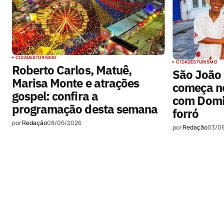
CIDADES
TURISMO
CIDADES
TURISMO
Roberto Carlos, Matuê,
São João
Marisa Monte e atrações
começa ne
gospel: confira a
com Domi
programação desta semana
forró
por
Redação
08/06/2026
por
Redação
03/0