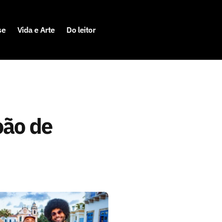
se
Vida e Arte
Do leitor
oão de