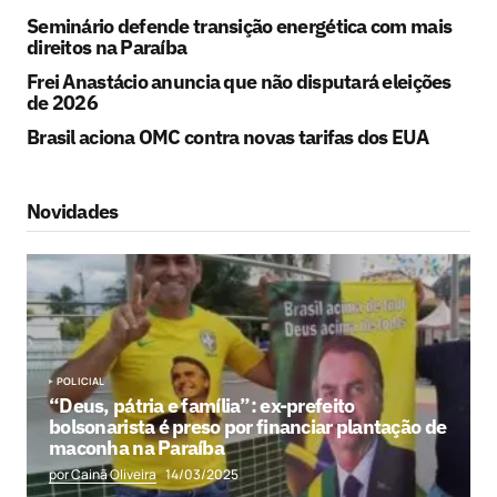
Seminário defende transição energética com mais
direitos na Paraíba
Frei Anastácio anuncia que não disputará eleições
de 2026
Brasil aciona OMC contra novas tarifas dos EUA
Novidades
POLICIAL
“Deus, pátria e família”: ex-prefeito
bolsonarista é preso por financiar plantação de
maconha na Paraíba
por Cainã Oliveira
14/03/2025