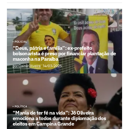
POLICIAL
“Deus, pátria e família”: ex-prefeito
bolsonarista é preso por financiar plantação de
maconha na Paraíba
por Cainã Oliveira
14/03/2025
POLÍTICA
“Mania de ter fé na vida”: Jô Oliveira
emociona a todos durante diplomação dos
eleitos em Campina Grande