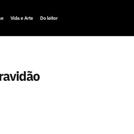
se
Vida e Arte
Do leitor
ravidão