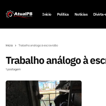
Início
Política
Notícias
Divirta-
Início
Trabalho análogo à escravidão
Trabalho análogo à esc
1 postagem