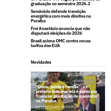
graduação no semestre 2026.2
Seminário defende transição
energética com mais direitos na
Paraíba
Frei Anastácio anuncia que não
disputará eleições de 2026
Brasil aciona OMC contra novas
tarifas dos EUA
Novidades
POLICIAL
“Deus, pátria e família”: ex-
prefeito bolsonarista é preso por
financiar plantação de maconha
na Paraíba
por Cainã Oliveira
14/03/2025