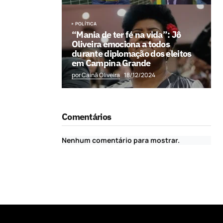
POLÍTICA
“Mania de ter fé na vida”: Jô
Oliveira emociona a todos
durante diplomação dos eleitos
em Campina Grande
por Cainã Oliveira
18/12/2024
Comentários
Nenhum comentário para mostrar.