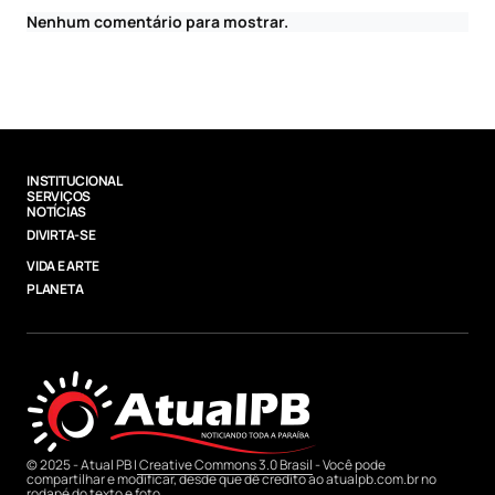
Nenhum comentário para mostrar.
INSTITUCIONAL
SERVIÇOS
NOTÍCIAS
DIVIRTA-SE
VIDA E ARTE
PLANETA
© 2025 - Atual PB |
Creative Commons 3.0 Brasil
- Você pode
compartilhar e modificar, desde que dê credito ao atualpb.com.br no
rodapé do texto e foto.