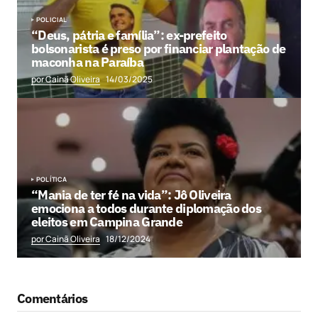
POLICIAL
“Deus, pátria e família”: ex-prefeito
bolsonarista é preso por financiar plantação de
maconha na Paraíba
por Cainã Oliveira
14/03/2025
POLÍTICA
“Mania de ter fé na vida”: Jô Oliveira
emociona a todos durante diplomação dos
eleitos em Campina Grande
por Cainã Oliveira
18/12/2024
Comentários