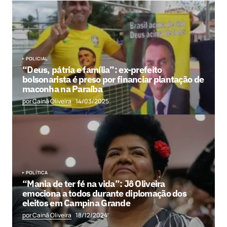
POLICIAL
“Deus, pátria e família”: ex-prefeito
bolsonarista é preso por financiar plantação de
maconha na Paraíba
por Cainã Oliveira
14/03/2025
POLÍTICA
“Mania de ter fé na vida”: Jô Oliveira
emociona a todos durante diplomação dos
eleitos em Campina Grande
por Cainã Oliveira
18/12/2024