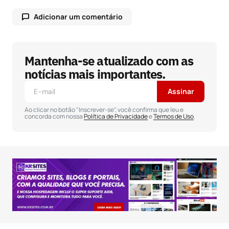
Adicionar um comentário
Mantenha-se atualizado com as
O seu endereço de e-mail não será publicado.
Campos obrigatórios são marcados com
*
notícias mais importantes.
Assinar
Comentário
*
Ao clicar no botão "Inscrever-se", você confirma que leu e
concorda com nossa
Política de Privacidade
e
Termos de Uso
.
Seu nome
*
Seu e-mail
*
Salvar meus dados neste navegador para a
próxima vez que eu comentar.