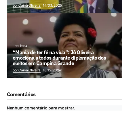
por Cainã Oliveira
14/03/2025
POLÍTICA
“Mania de ter fé na vida”: Jô Oliveira
emociona a todos durante diplomação dos
eleitos em Campina Grande
por Cainã Oliveira
18/12/2024
Comentários
Nenhum comentário para mostrar.