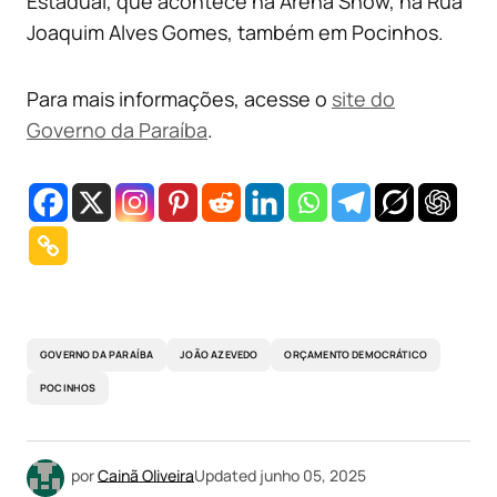
Estadual, que acontece na Arena Show, na Rua
Joaquim Alves Gomes, também em Pocinhos.
Para mais informações, acesse o
site do
Governo da Paraíba
.
GOVERNO DA PARAÍBA
JOÃO AZEVEDO
ORÇAMENTO DEMOCRÁTICO
POCINHOS
por
Cainã Oliveira
Updated
junho 05, 2025