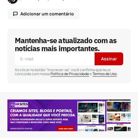
Adicionar um comentário
Mantenha-se atualizado com as
O seu endereço de e-mail não será publicado.
Campos obrigatórios são marcados com
*
notícias mais importantes.
Assinar
Comentário
*
Ao clicar no botão "Inscrever-se", você confirma que leu e
concorda com nossa
Política de Privacidade
e
Termos de Uso
.
Seu nome
*
Seu e-mail
*
Salvar meus dados neste navegador para a