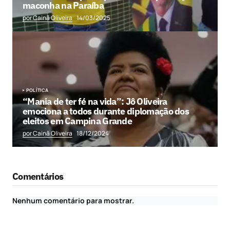
maconha na Paraíba
por Cainã Oliveira
14/03/2025
POLÍTICA
“Mania de ter fé na vida”: Jô Oliveira
emociona a todos durante diplomação dos
eleitos em Campina Grande
por Cainã Oliveira
18/12/2024
Comentários
Nenhum comentário para mostrar.