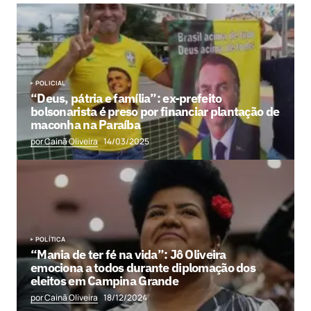
POLICIAL
“Deus, pátria e família”: ex-prefeito
bolsonarista é preso por financiar plantação de
maconha na Paraíba
por Cainã Oliveira
14/03/2025
POLÍTICA
“Mania de ter fé na vida”: Jô Oliveira
emociona a todos durante diplomação dos
eleitos em Campina Grande
por Cainã Oliveira
18/12/2024