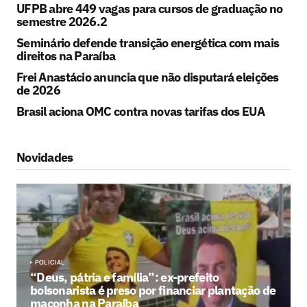
UFPB abre 449 vagas para cursos de graduação no
semestre 2026.2
Seminário defende transição energética com mais
direitos na Paraíba
Frei Anastácio anuncia que não disputará eleições
de 2026
Brasil aciona OMC contra novas tarifas dos EUA
Novidades
POLICIAL
“Deus, pátria e família”: ex-prefeito
bolsonarista é preso por financiar plantação de
maconha na Paraíba