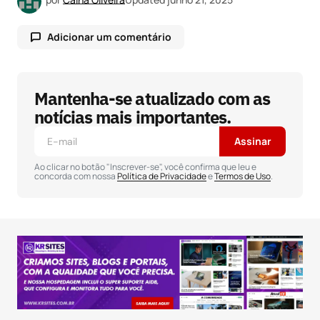
Adicionar um comentário
Mantenha-se atualizado com as
O seu endereço de e-mail não será publicado.
Campos obrigatórios são marcados com
*
notícias mais importantes.
Assinar
Comentário
*
Ao clicar no botão "Inscrever-se", você confirma que leu e
concorda com nossa
Política de Privacidade
e
Termos de Uso
.
Seu nome
*
Seu e-mail
*