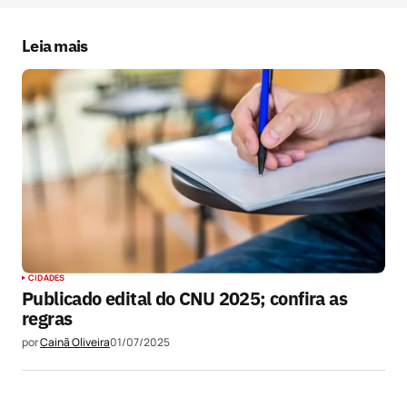
Salvar meus dados neste navegador para a
próxima vez que eu comentar.
Leia mais
Submit Comment
CIDADES
Publicado edital do CNU 2025; confira as
regras
por
Cainã Oliveira
01/07/2025