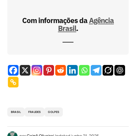
Com informações da
Agência
Brasil
.
BRASIL
FRAUDES
GOLPES
por
Cainã Oliveira
Updated
junho 21, 2025