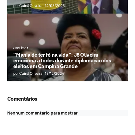
por Cainã Oliveira
14/03/2025
POLÍTICA
“Mania de ter fé na vida”: Jô Oliveira
emociona a todos durante diplomação dos
eleitos em Campina Grande
por Cainã Oliveira
18/12/2024
Comentários
Nenhum comentário para mostrar.